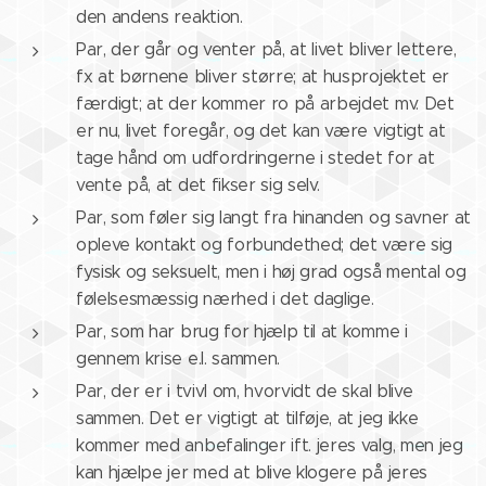
den andens reaktion.
Par, der går og venter på, at livet bliver lettere,
fx at børnene bliver større; at husprojektet er
færdigt; at der kommer ro på arbejdet mv. Det
er nu, livet foregår, og det kan være vigtigt at
tage hånd om udfordringerne i stedet for at
vente på, at det fikser sig selv.
Par, som føler sig langt fra hinanden og savner at
opleve kontakt og forbundethed; det være sig
fysisk og seksuelt, men i høj grad også mental og
følelsesmæssig nærhed i det daglige.
Par, som har brug for hjælp til at komme i
gennem krise e.l. sammen.
Par, der er i tvivl om, hvorvidt de skal blive
sammen. Det er vigtigt at tilføje, at jeg ikke
kommer med anbefalinger ift. jeres valg, men jeg
kan hjælpe jer med at blive klogere på jeres