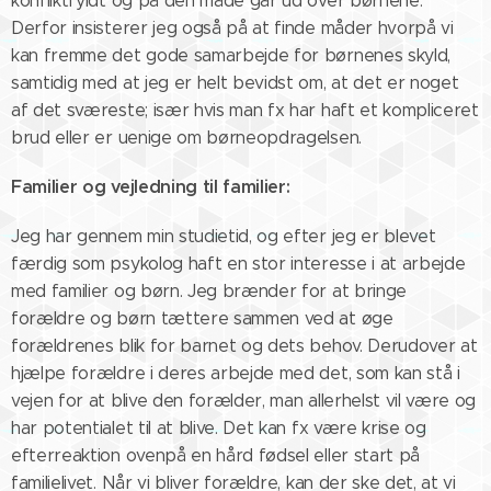
konfliktfyldt og på den måde går ud over børnene.
Derfor insisterer jeg også på at finde måder hvorpå vi
kan fremme det gode samarbejde for børnenes skyld,
samtidig med at jeg er helt bevidst om, at det er noget
af det sværeste; især hvis man fx har haft et kompliceret
brud eller er uenige om børneopdragelsen.
Familier og vejledning til familier:
Jeg har gennem min studietid, og efter jeg er blevet
færdig som psykolog haft en stor interesse i at arbejde
med familier og børn. Jeg brænder for at bringe
forældre og børn tættere sammen ved at øge
forældrenes blik for barnet og dets behov. Derudover at
hjælpe forældre i deres arbejde med det, som kan stå i
vejen for at blive den forælder, man allerhelst vil være og
har potentialet til at blive. Det kan fx være krise og
efterreaktion ovenpå en hård fødsel eller start på
familielivet. Når vi bliver forældre, kan der ske det, at vi