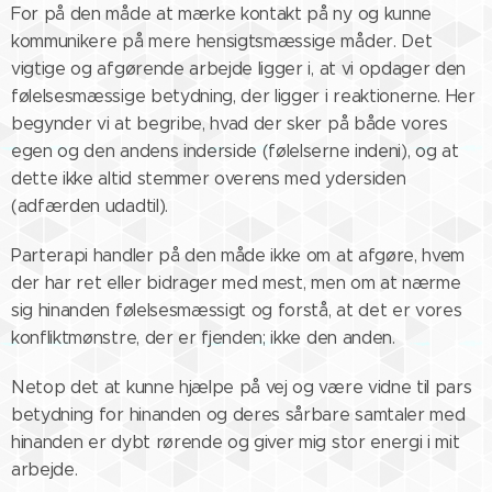
For på den måde at mærke kontakt på ny og kunne
kommunikere på mere hensigtsmæssige måder. Det
vigtige og afgørende arbejde ligger i, at vi opdager den
følelsesmæssige betydning, der ligger i reaktionerne. Her
begynder vi at begribe, hvad der sker på både vores
egen og den andens inderside (følelserne indeni), og at
dette ikke altid stemmer overens med ydersiden
(adfærden udadtil).
Parterapi handler på den måde ikke om at afgøre, hvem
der har ret eller bidrager med mest, men om at nærme
sig hinanden følelsesmæssigt og forstå, at det er vores
konfliktmønstre, der er fjenden; ikke den anden.
Netop det at kunne hjælpe på vej og være vidne til pars
betydning for hinanden og deres sårbare samtaler med
hinanden er dybt rørende og giver mig stor energi i mit
arbejde.