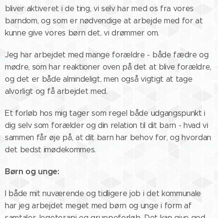
bliver aktiveret i de ting, vi selv har med os fra vores
barndom, og som er nødvendige at arbejde med for at
kunne give vores børn det, vi drømmer om.
Jeg har arbejdet med mange forældre - både fædre og
mødre, som har reaktioner oven på det at blive forældre,
og det er både almindeligt, men også vigtigt at tage
alvorligt og få arbejdet med.
Et forløb hos mig tager som regel både udgangspunkt i
dig selv som forælder og din relation til dit barn - hvad vi
sammen får øje på, at dit barn har behov for, og hvordan
det bedst imødekommes.
Børn og unge:
I både mit nuværende og tidligere job i det kommunale
har jeg arbejdet meget med børn og unge i form af
samtaler, legeterapi og gruppeforløb. Det kan give god