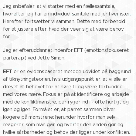
Jeg anbefaler, at vi starter med en fællessamtale,
hvorefter jeg har en individuel samtale med jer hver især.
Herefter fortsætter vi sammen. Dette med forbehold
for at justere efter, hvad der viser sig at være behov
for.
Jeg er efteruddannet indenfor EFT (emotionsfokuseret
parterapi) ved Jette Simon.
EFT
er en evidensbaseret metode udviklet på baggrund
af tilknytningsteorien, hvis udgangspunkt er, at vi alle er
drevet af behovet for at høre til og være forbundne
med vores nære. Fokus er på at identificere og arbejde
med de konfliktmønstre, par ryger ind i - ofte hurtigt og
igen og igen. Formålet er, at parret sammen bliver
klogere på mønstrene; herunder hvorfor man selv
reagerer, som man gør, og hvorfor den anden gør og
hvilke sårbarheder og behov, der ligger under konflikten.