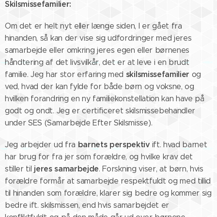
Skilsmissefamilier:
Om det er helt nyt eller længe siden, I er gået fra
hinanden, så kan der vise sig udfordringer med jeres
samarbejde eller omkring jeres egen eller børnenes
håndtering af det livsvilkår, det er at leve i en brudt
skilsmissefamilier
familie. Jeg har stor erfaring med
og
ved, hvad der kan fylde for både børn og voksne, og
hvilken forandring en ny familiekonstellation kan have på
godt og ondt. Jeg er certificeret skilsmissebehandler
under SES (Samarbejde Efter Skilsmisse).
barnets perspektiv
Jeg arbejder ud fra
ift. hvad barnet
har brug for fra jer som forældre, og hvilke krav det
jeres
samarbejde
stiller til
. Forskning viser, at børn, hvis
forældre formår at samarbejde respektfuldt og med tillid
til hinanden som forældre, klarer sig bedre og kommer sig
bedre ift. skilsmissen, end hvis samarbejdet er