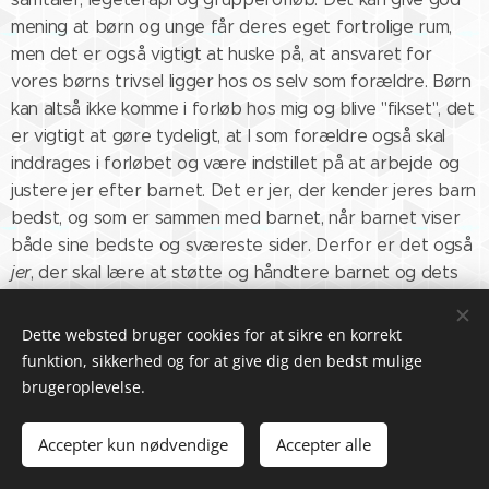
mening at børn og unge får deres eget fortrolige rum,
men det er også vigtigt at huske på, at ansvaret for
vores børns trivsel ligger hos os selv som forældre. Børn
kan altså ikke komme i forløb hos mig og blive "fikset", det
er vigtigt at gøre tydeligt, at I som forældre også skal
inddrages i forløbet og være indstillet på at arbejde og
justere jer efter barnet. Det er jer, der kender jeres barn
bedst, og som er sammen med barnet, når barnet viser
både sine bedste og sværeste sider. Derfor er det også
jer
, der skal lære at støtte og håndtere barnet og dets
adfærd, og det vil jeg gerne hjælpe jer med!
Dette websted bruger cookies for at sikre en korrekt
funktion, sikkerhed og for at give dig den bedst mulige
brugeroplevelse.
Individuel Terapi 🌟
Accepter kun nødvendige
Accepter alle
Det kan måske lyde selvmodsigende, men i den