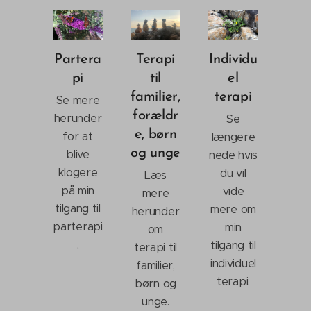
Partera
Terapi
Individu
pi
til
el
familier,
terapi
Se mere
forældr
herunder
Se
e, børn
for at
længere
og unge
blive
nede hvis
klogere
du vil
Læs
på min
vide
mere
tilgang til
mere om
herunder
parterapi
min
om
.
tilgang til
terapi til
individuel
familier,
terapi.
børn og
unge.